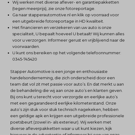
Wij werken met diverse aflever- en garantiepakketten
(tegen meerprijs), zie onze fotoreportage.
Ga naar
stapperautomotive.nl
en klik op voorraad voor
een uitgebreide fotoreportage in HD kwaliteit.
Het financieren en verzekeren van uw auto is onze
specialiteit, U bepaalt hoeveel U betaalt! Wij kunnen alles
voor u verzorgen. Informeer gerust en vrijblijvend naar de
voorwaarden.
U kunt ons bereiken op het volgende telefoonnummer:
0345-745420
Stapper Automotive is een jonge en enthousiaste
handelsonderneming, die zich onderscheid door een
team dat vol zit met passie voor auto’s. En dat merkt u aan
de behandeling die wij aan onze auto’s en klanten geven.
Bij ons kunt u terecht voor verzorgde en eerlijke auto’s
met een gegarandeerd eerlijke kilometerstand. Onze
auto’s zijn stuk voor stuk technisch nagekeken, hebben
een geldige apk en krijgen een uitgebreide professionele
poetsbeurt (zowel in- als exterieur). Wij werken met
diverse afleverpakketten waar u uit kunt kiezen, kijk
hiervoor in de advertentie of informeer bij een van onze