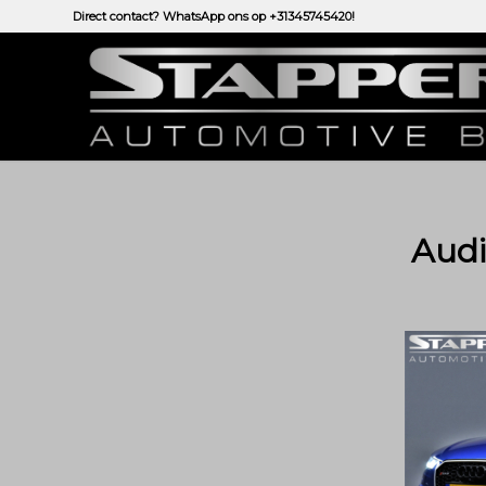
Direct contact? WhatsApp ons op
+31345745420!
Audi