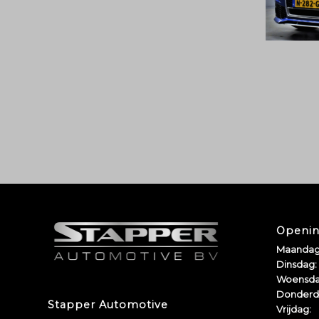
Openin
Maandag
Dinsdag:
Woensda
Donderd
Stapper Automotive
Vrijdag: