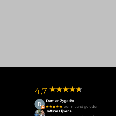
4,7
Damian Żygadło
★★★★★
een maand geleden
Jeffstar Eljoenai