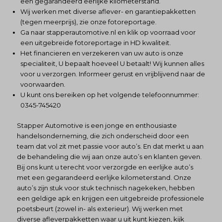
een gegarandeerd eerlijke kilometerstand.
Wij werken met diverse aflever- en garantiepakketten
(tegen meerprijs), zie onze fotoreportage.
Ga naar
stapperautomotive.nl
en klik op voorraad voor
een uitgebreide fotoreportage in HD kwaliteit.
Het financieren en verzekeren van uw auto is onze
specialiteit, U bepaalt hoeveel U betaalt! Wij kunnen alles
voor u verzorgen. Informeer gerust en vrijblijvend naar de
voorwaarden.
U kunt ons bereiken op het volgende telefoonnummer:
0345-745420
Stapper Automotive is een jonge en enthousiaste
handelsonderneming, die zich onderscheid door een
team dat vol zit met passie voor auto’s. En dat merkt u aan
de behandeling die wij aan onze auto’s en klanten geven.
Bij ons kunt u terecht voor verzorgde en eerlijke auto’s
met een gegarandeerd eerlijke kilometerstand. Onze
auto’s zijn stuk voor stuk technisch nagekeken, hebben
een geldige apk en krijgen een uitgebreide professionele
poetsbeurt (zowel in- als exterieur). Wij werken met
diverse afleverpakketten waar u uit kunt kiezen, kijk