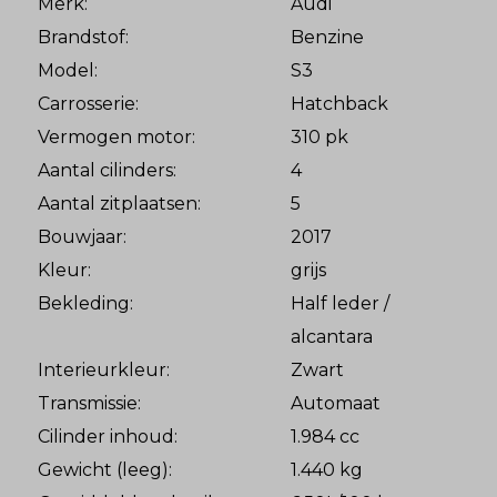
Merk:
Audi
Brandstof:
Benzine
Model:
S3
Carrosserie:
Hatchback
Vermogen motor:
310 pk
Aantal cilinders:
4
Aantal zitplaatsen:
5
Bouwjaar:
2017
Kleur:
grijs
Bekleding:
Half leder /
alcantara
Interieurkleur:
Zwart
Transmissie:
Automaat
Cilinder inhoud:
1.984 cc
Gewicht (leeg):
1.440 kg