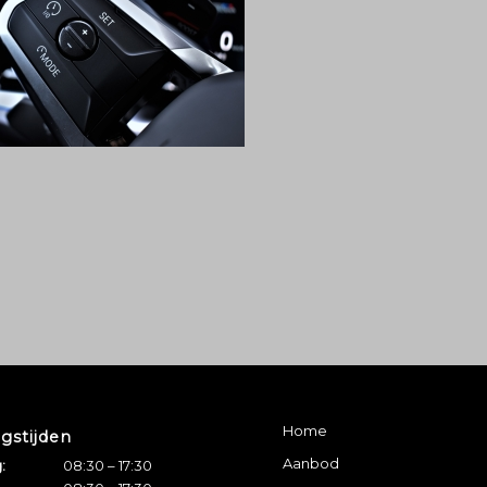
Home
gstijden
Aanbod
:
08:30 – 17:30