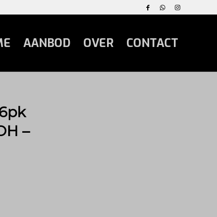
ME
AANBOD
OVER
CONTACT
36pk
OH –