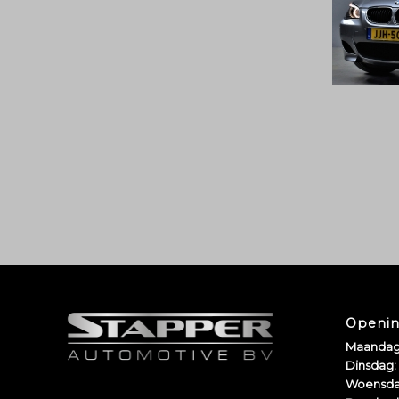
Openin
Maandag
Dinsdag:
Woensda