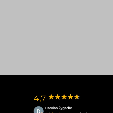
4,7
Damian Żygadło