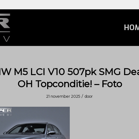
HO
W M5 LCI V10 507pk SMG Dea
OH Topconditie! – Foto
/
21 november 2025
door