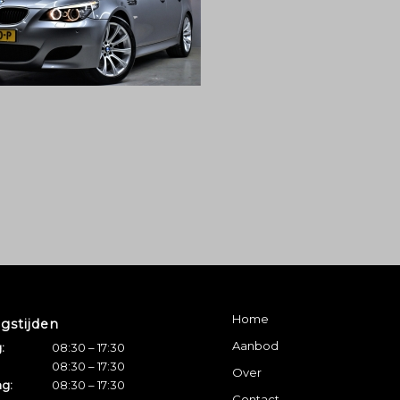
Home
gstijden
Aanbod
:
08:30 – 17:30
08:30 – 17:30
Over
g:
08:30 – 17:30
Contact