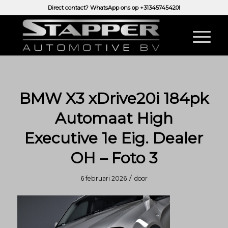
Direct contact? WhatsApp ons op
+31345745420!
BMW X3 xDrive20i 184pk
Automaat High
Executive 1e Eig. Dealer
OH – Foto 3
/
6 februari 2026
door