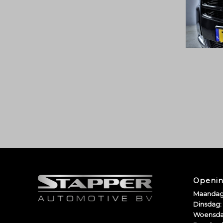
Openin
Maandag
Dinsdag:
Woensda