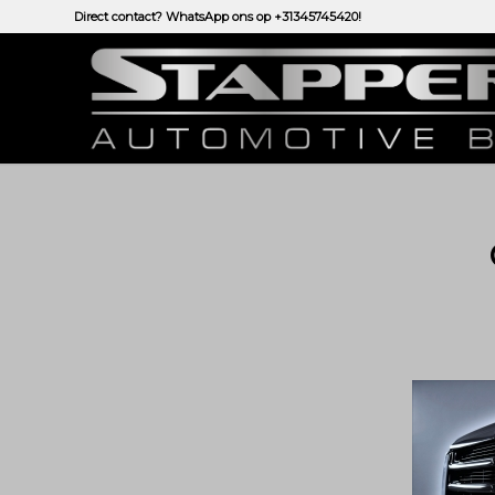
Direct contact? WhatsApp ons op
+31345745420!