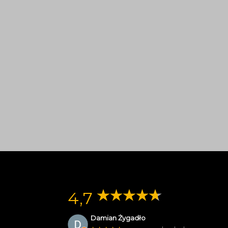
4,7
Damian Żygadło