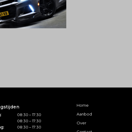
Home
gstijden
Aanbod
:
08:30 – 17:30
08:30 – 17:30
Over
g:
08:30 – 17:30
Contact