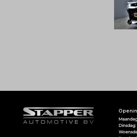
Openin
Maandag
Dinsdag:
Woensda