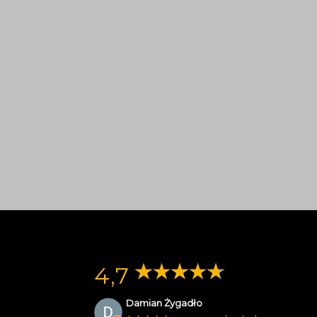
4,7
Damian Żygadło