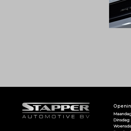
Openin
Maandag
Dinsdag:
Woensda