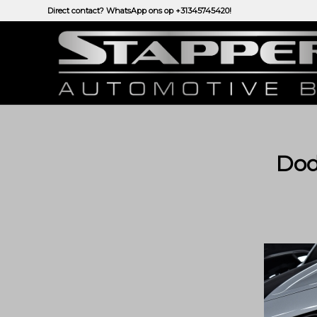
Direct contact? WhatsApp ons op
+31345745420!
Dod