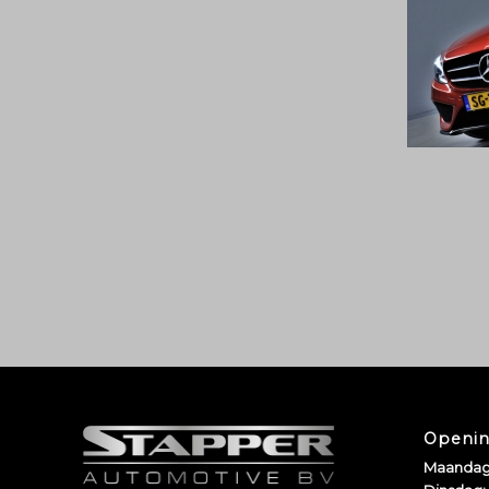
Openin
Maandag