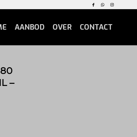
ME
AANBOD
OVER
CONTACT
180
L –