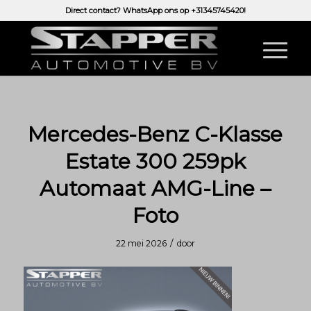
Direct contact? WhatsApp ons op
+31345745420!
Mercedes-Benz C-Klasse
Estate 300 259pk
Automaat AMG-Line –
Foto
/
22 mei 2026
door