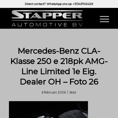
Direct contact? WhatsApp ons op
+31345745420!
Mercedes-Benz CLA-
Klasse 250 e 218pk AMG-
Line Limited 1e Eig.
Dealer OH – Foto 26
/
6 februari 2026
door