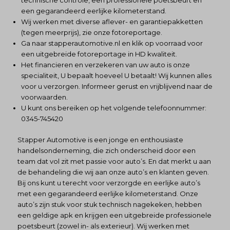
technische controle, een professionele poetsbeurt en
een gegarandeerd eerlijke kilometerstand.
Wij werken met diverse aflever- en garantiepakketten
(tegen meerprijs), zie onze fotoreportage.
Ga naar
stapperautomotive.nl
en klik op voorraad voor
een uitgebreide fotoreportage in HD kwaliteit.
Het financieren en verzekeren van uw auto is onze
specialiteit, U bepaalt hoeveel U betaalt! Wij kunnen alles
voor u verzorgen. Informeer gerust en vrijblijvend naar de
voorwaarden.
U kunt ons bereiken op het volgende telefoonnummer:
0345-745420
Stapper Automotive is een jonge en enthousiaste
handelsonderneming, die zich onderscheid door een
team dat vol zit met passie voor auto’s. En dat merkt u aan
de behandeling die wij aan onze auto’s en klanten geven.
Bij ons kunt u terecht voor verzorgde en eerlijke auto’s
met een gegarandeerd eerlijke kilometerstand. Onze
auto’s zijn stuk voor stuk technisch nagekeken, hebben
een geldige apk en krijgen een uitgebreide professionele
poetsbeurt (zowel in- als exterieur). Wij werken met