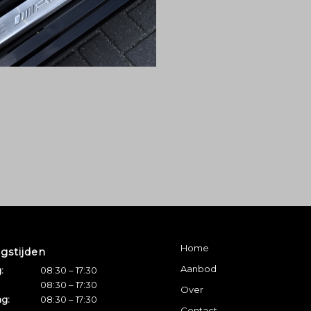
Home
gstijden
Aanbod
:
08:30 – 17:30
08:30 – 17:30
Over
g:
08:30 – 17:30
Contact