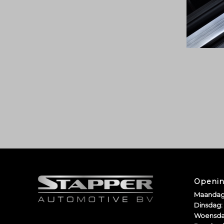
Openin
Maandag
Dinsdag:
Woensda