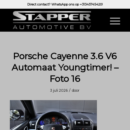
Direct contact? WhatsApp ons op
+31345745420!
Porsche Cayenne 3.6 V6
Automaat Youngtimer! –
Foto 16
/
3 juli 2026
door