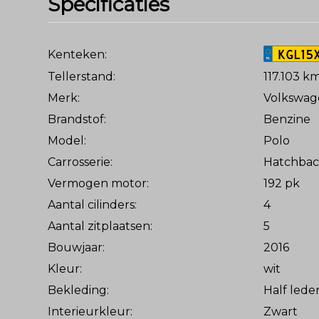
Specificaties
KGL15
Kenteken:
Tellerstand:
117.103 k
Merk:
Volkswag
Brandstof:
Benzine
Model:
Polo
Carrosserie:
Hatchbac
Vermogen motor:
192 pk
Aantal cilinders:
4
Aantal zitplaatsen:
5
Bouwjaar:
2016
Kleur:
wit
Bekleding:
Half leder
Interieurkleur:
Zwart