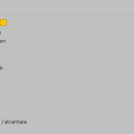
X
m
en
k
 / alcantara